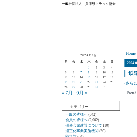
一般社団法人 兵庫県トラック協会
Home
2024年8月
月
火
水
木
金
土
日
2024.0
1
2
3
4
鉄
5
6
7
8
9
10
11
12
13
14
15
16
17
18
19
20
21
22
23
24
25
(さらに
26
27
28
29
30
31
« 7月
9月 »
Posted
カテゴリー
一般の皆様へ
(842)
会員の皆様へ
(2,002)
研修会館建設について
(10)
適正化事業実施機関
(60)
陸災防
(64)