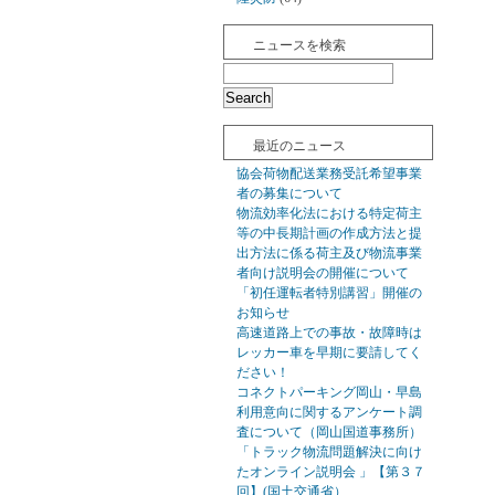
ニュースを検索
最近のニュース
協会荷物配送業務受託希望事業
者の募集について
物流効率化法における特定荷主
等の中長期計画の作成方法と提
出方法に係る荷主及び物流事業
者向け説明会の開催について
「初任運転者特別講習」開催の
お知らせ
高速道路上での事故・故障時は
レッカー車を早期に要請してく
ださい！
コネクトパーキング岡山・早島
利用意向に関するアンケート調
査について（岡山国道事務所）
「トラック物流問題解決に向け
たオンライン説明会 」【第３７
回】(国土交通省）