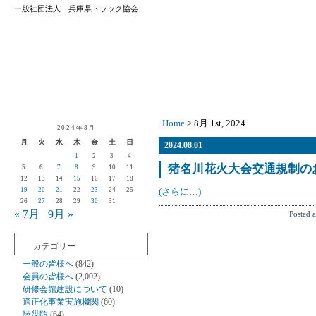
一般社団法人 兵庫県トラック協会
Home
> 8月 1st, 2024
2024年8月
月
火
水
木
金
土
日
2024.08.01
1
2
3
4
猪名川花火大会交通規制の
5
6
7
8
9
10
11
12
13
14
15
16
17
18
19
20
21
22
23
24
25
(さらに…)
26
27
28
29
30
31
« 7月
9月 »
Posted a
カテゴリー
一般の皆様へ
(842)
会員の皆様へ
(2,002)
研修会館建設について
(10)
適正化事業実施機関
(60)
陸災防
(64)