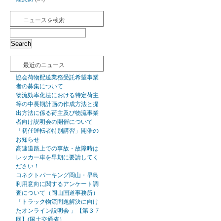
ニュースを検索
最近のニュース
協会荷物配送業務受託希望事業
者の募集について
物流効率化法における特定荷主
等の中長期計画の作成方法と提
出方法に係る荷主及び物流事業
者向け説明会の開催について
「初任運転者特別講習」開催の
お知らせ
高速道路上での事故・故障時は
レッカー車を早期に要請してく
ださい！
コネクトパーキング岡山・早島
利用意向に関するアンケート調
査について（岡山国道事務所）
「トラック物流問題解決に向け
たオンライン説明会 」【第３７
回】(国土交通省）