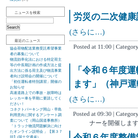
ニュースを検索
労災の二次健康
(さらに…)
最近のニュース
Posted at 11:00 | Categor
協会荷物配送業務受託希望事業
者の募集について
物流効率化法における特定荷主
等の中長期計画の作成方法と提
「令和６年度運
出方法に係る荷主及び物流事業
者向け説明会の開催について
ます」（神戸運
「初任運転者特別講習」開催の
お知らせ
高速道路上での事故・故障時は
(さらに…)
レッカー車を早期に要請してく
ださい！
コネクトパーキング岡山・早島
Posted at 09:30 | Categor
利用意向に関するアンケート調
査について（岡山国道事務所）
ナーを開催します
「トラック物流問題解決に向け
たオンライン説明会 」【第３７
令和６年度整備
回】(国土交通省）