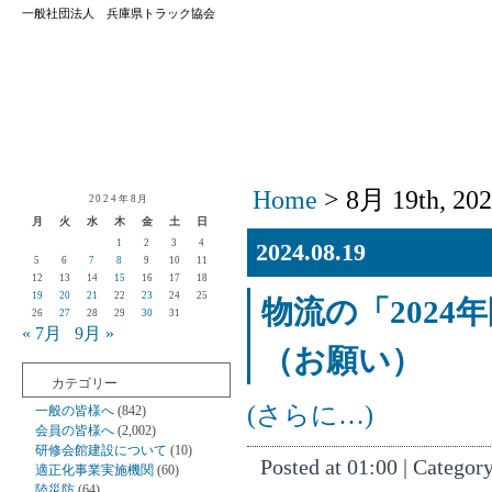
一般社団法人 兵庫県トラック協会
Home
> 8月 19th, 20
2024年8月
月
火
水
木
金
土
日
1
2
3
4
2024.08.19
5
6
7
8
9
10
11
12
13
14
15
16
17
18
19
20
21
22
23
24
25
物流の「202
26
27
28
29
30
31
« 7月
9月 »
（お願い）
カテゴリー
(さらに…)
一般の皆様へ
(842)
会員の皆様へ
(2,002)
研修会館建設について
(10)
Posted at 01:00 | Categor
適正化事業実施機関
(60)
陸災防
(64)