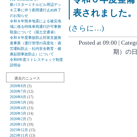
新バスターミナルビル周辺デッ
キ工事に伴う夜間通行止め終了
表されました。
のお知らせ
令和８年熊本地震による被災地
(さらに…)
域に係る特殊車両通行許可事務
取扱について（国土交通省）
令和８年度事故防止対策支援推
Posted at 09:00 | Categ
進事業（運行管理の高度化・過
労運転防止・社内安全教育・健
期）の日
康起因事故防止）について
令和8年度ストレスチェック制度
説明会
過去のニュース
2026年8月
(5)
2026年7月
(12)
2026年6月
(17)
2026年5月
(16)
2026年4月
(13)
2026年3月
(14)
2026年2月
(7)
2026年1月
(19)
2025年12月
(15)
2025年11月
(13)