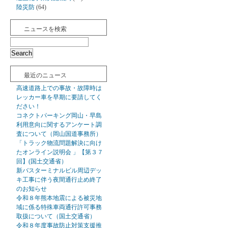
陸災防
(64)
ニュースを検索
最近のニュース
高速道路上での事故・故障時は
レッカー車を早期に要請してく
ださい！
コネクトパーキング岡山・早島
利用意向に関するアンケート調
査について（岡山国道事務所）
「トラック物流問題解決に向け
たオンライン説明会 」【第３７
回】(国土交通省）
新バスターミナルビル周辺デッ
キ工事に伴う夜間通行止め終了
のお知らせ
令和８年熊本地震による被災地
域に係る特殊車両通行許可事務
取扱について（国土交通省）
令和８年度事故防止対策支援推