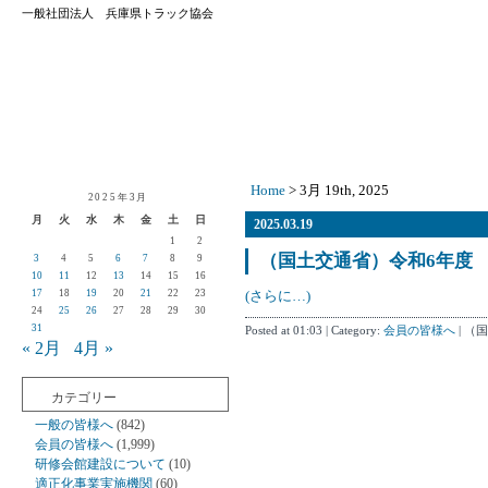
一般社団法人 兵庫県トラック協会
Home
> 3月 19th, 2025
2025年3月
月
火
水
木
金
土
日
2025.03.19
1
2
（国土交通省）令和6年度
3
4
5
6
7
8
9
10
11
12
13
14
15
16
17
18
19
20
21
22
23
(さらに…)
24
25
26
27
28
29
30
31
Posted at 01:03 | Category:
会員の皆様へ
|
（国
« 2月
4月 »
カテゴリー
一般の皆様へ
(842)
会員の皆様へ
(1,999)
研修会館建設について
(10)
適正化事業実施機関
(60)