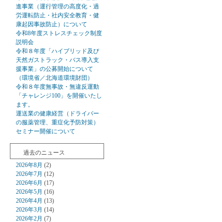
進事業（運行管理の高度化・過
労運転防止・社内安全教育・健
康起因事故防止）について
令和8年度ストレスチェック制度
説明会
令和８年度「ハイブリッド及び
天然ガストラック・バス導入支
援事業」の公募開始について
（環境省／北海道環境財団）
令和８年度無事故・無違反運動
「チャレンジ100」を開催いたし
ます。
運送業の健康経営（ドライバー
の服薬管理、重症化予防対策）
セミナー開催について
過去のニュース
2026年8月
(2)
2026年7月
(12)
2026年6月
(17)
2026年5月
(16)
2026年4月
(13)
2026年3月
(14)
2026年2月
(7)