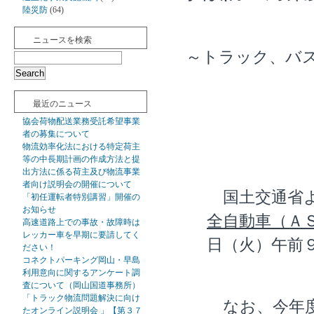
陸災防
(64)
ニュースを検索
～トラック、バ
最近のニュース
協会荷物配送業務受託希望事業
者の募集について
物流効率化法における特定荷主
等の中長期計画の作成方法と提
出方法に係る荷主及び物流事業
者向け説明会の開催について
国土交通省よ
「初任運転者特別講習」開催の
お知らせ
全自動車（Ａ
高速道路上での事故・故障時は
レッカー車を早期に要請してく
日（火）午前
ださい！
コネクトパーキング岡山・早島
利用意向に関するアンケート調
査について（岡山国道事務所）
「トラック物流問題解決に向け
なお、今年度
たオンライン説明会 」【第３７