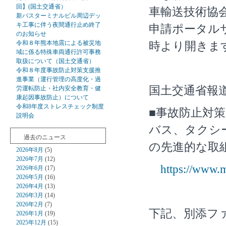
回】(国土交通省）
車輸送技術協
新バスターミナルビル周辺デッ
キ工事に伴う夜間通行止め終了
申請ポータ
のお知らせ
令和８年熊本地震による被災地
時より開きま
域に係る特殊車両通行許可事務
取扱について（国土交通省）
令和８年度事故防止対策支援推
進事業（運行管理の高度化・過
国土交通省報
労運転防止・社内安全教育・健
康起因事故防止）について
令和8年度ストレスチェック制度
■事故防止対
説明会
バス、タクシ
過去のニュース
の先進的な取
2026年8月
(5)
2026年7月
(12)
https://www.m
2026年6月
(17)
2026年5月
(16)
2026年4月
(13)
2026年3月
(14)
2026年2月
(7)
下記、別添フ
2026年1月
(19)
2025年12月
(15)