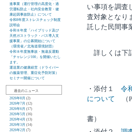
進事業（運行管理の高度化・過
い事項を調査
労運転防止・社内安全教育・健
康起因事故防止）について
査対象となり
令和8年度ストレスチェック制度
説明会
託した民間事
令和８年度「ハイブリッド及び
天然ガストラック・バス導入支
援事業」の公募開始について
（環境省／北海道環境財団）
詳しくは下記
令和８年度無事故・無違反運動
「チャレンジ100」を開催いたし
ます。
運送業の健康経営（ドライバー
の服薬管理、重症化予防対策）
セミナー開催について
・添付１
令
過去のニュース
について
（PD
2026年8月
(2)
2026年7月
(12)
（令和7年
2026年6月
(17)
2026年5月
(16)
書）
2026年4月
(13)
2026年3月
(14)
2026年2月
(7)
・添付２
調