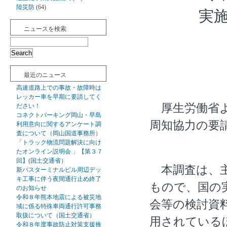
陸災防
(64)
実
ニュースを検索
最近のニュース
高速道路上での事故・故障時は
レッカー車を早期に要請してく
厚生労働省よ
ださい！
コネクトパーキング岡山・早島
周知協力の要
利用意向に関するアンケート調
査について（岡山国道事務所）
「トラック物流問題解決に向け
たオンライン説明会 」【第３７
回】(国土交通省）
本調査は、主
新バスターミナルビル周辺デッ
キ工事に伴う夜間通行止め終了
もので、国の
のお知らせ
令和８年熊本地震による被災地
会等の検討資
域に係る特殊車両通行許可事務
取扱について（国土交通省）
用されている
令和８年度事故防止対策支援推