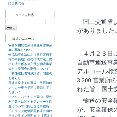
陸災防
(64)
ニュースを検索
国土交通省よ
がありました
最近のニュース
協会荷物配送業務受託希望事業
者の募集について
４月２３日に
物流効率化法における特定荷主
等の中長期計画の作成方法と提
自動車運送事
出方法に係る荷主及び物流事業
者向け説明会の開催について
アルコール検
「初任運転者特別講習」開催の
お知らせ
3,200 営業
高速道路上での事故・故障時は
レッカー車を早期に要請してく
れた旨、国土
ださい！
コネクトパーキング岡山・早島
輸送の安全確
利用意向に関するアンケート調
査について（岡山国道事務所）
が、安全確保
「トラック物流問題解決に向け
たオンライン説明会 」【第３７