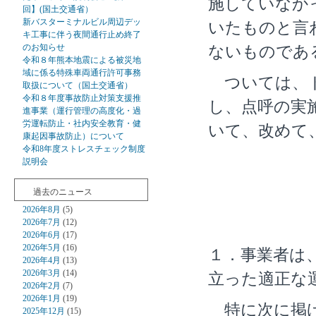
施していなか
回】(国土交通省）
新バスターミナルビル周辺デッ
いたものと言
キ工事に伴う夜間通行止め終了
のお知らせ
ないものであ
令和８年熊本地震による被災地
域に係る特殊車両通行許可事務
ついては、ト
取扱について（国土交通省）
令和８年度事故防止対策支援推
し、点呼の実
進事業（運行管理の高度化・過
労運転防止・社内安全教育・健
いて、改めて
康起因事故防止）について
令和8年度ストレスチェック制度
説明会
過去のニュース
2026年8月
(5)
2026年7月
(12)
2026年6月
(17)
2026年5月
(16)
１．事業者は
2026年4月
(13)
2026年3月
(14)
立った適正な
2026年2月
(7)
2026年1月
(19)
特に次に掲げ
2025年12月
(15)