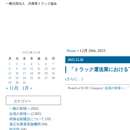
一般社団法人 兵庫県トラック協会
Home
> 12月 26th, 2025
2025年12月
月
火
水
木
金
土
日
2025.12.26
1
2
3
4
5
6
7
「トラック運送業における
8
9
10
11
12
13
14
15
16
17
18
19
20
21
22
23
24
25
26
27
28
(さらに…)
29
30
31
« 11月
1月 »
Posted at 02:00 | Category:
会員の皆様へ
|
「
カテゴリー
一般の皆様へ
(842)
会員の皆様へ
(2,002)
研修会館建設について
(10)
適正化事業実施機関
(60)
陸災防
(64)