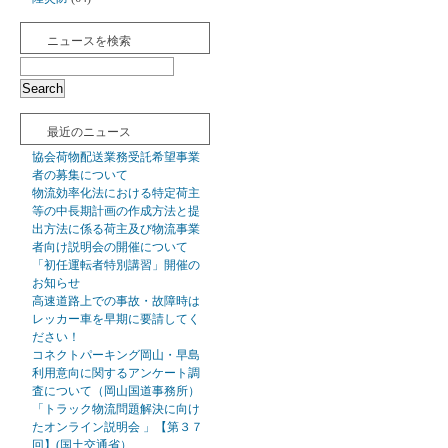
ニュースを検索
最近のニュース
協会荷物配送業務受託希望事業
者の募集について
物流効率化法における特定荷主
等の中長期計画の作成方法と提
出方法に係る荷主及び物流事業
者向け説明会の開催について
「初任運転者特別講習」開催の
お知らせ
高速道路上での事故・故障時は
レッカー車を早期に要請してく
ださい！
コネクトパーキング岡山・早島
利用意向に関するアンケート調
査について（岡山国道事務所）
「トラック物流問題解決に向け
たオンライン説明会 」【第３７
回】(国土交通省）