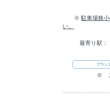
※
駐車場狭小
い。
最寄り駅：【神
プラン
※ ご案内