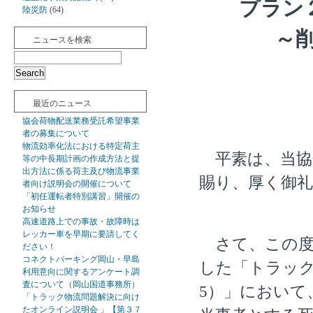
プラン
陸災防
(64)
～
ニュースを検索
最近のニュース
協会荷物配送業務受託希望事業
者の募集について
物流効率化法における特定荷主
平素は、当協
等の中長期計画の作成方法と提
出方法に係る荷主及び物流事業
賜り、厚く御
者向け説明会の開催について
「初任運転者特別講習」開催の
お知らせ
高速道路上での事故・故障時は
レッカー車を早期に要請してく
さて、この度
ださい！
コネクトパーキング岡山・早島
した「トラック
利用意向に関するアンケート調
査について（岡山国道事務所）
5）」において
「トラック物流問題解決に向け
たオンライン説明会 」【第３７