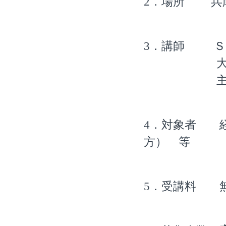
2．場所 兵
3．講師 Ｓ
大阪支店 
主任コンサ
4．対象者 経
方） 等
5．受講料 