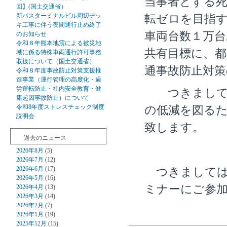
当事者とする死
回】(国土交通省）
新バスターミナルビル周辺デッ
転ゼロを目指
キ工事に伴う夜間通行止め終了
車両台数１万台
のお知らせ
令和８年熊本地震による被災地
共有目標に、都
域に係る特殊車両通行許可事務
取扱について（国土交通省）
通事故防止対
令和８年度事故防止対策支援推
進事業（運行管理の高度化・過
労運転防止・社内安全教育・健
つきましては
康起因事故防止）について
令和8年度ストレスチェック制度
の低減を図るた
説明会
致します。
過去のニュース
2026年8月
(5)
2026年7月
(12)
2026年6月
(17)
つきましては
2026年5月
(16)
ミナーにご参
2026年4月
(13)
2026年3月
(14)
2026年2月
(7)
2026年1月
(19)
2025年12月
(15)